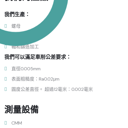
我們生產：
螺母
焊接件
軸和鑄造加工
我們可以滿足車削公差要求：
直徑0.005mm
表面粗糙度：Ra0.02μm
圓度公差直徑。 超過12毫米：0.002毫米
測量設備
CMM